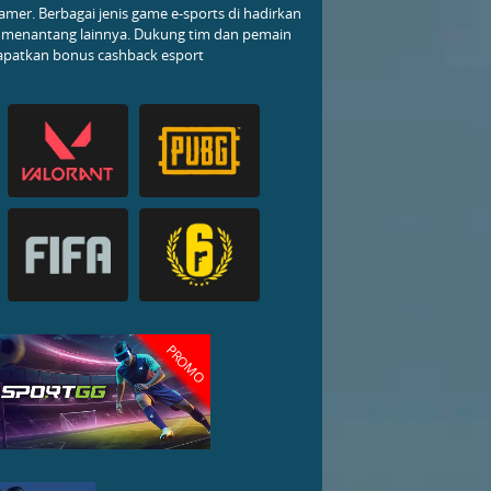
mer. Berbagai jenis game e-sports di hadirkan
 menantang lainnya. Dukung tim dan pemain
apatkan bonus cashback esport
PROMO