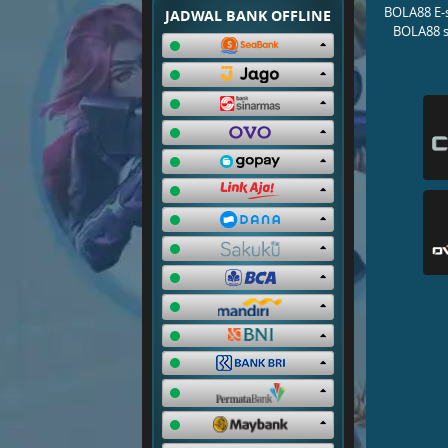
BOLA88 E-s
JADWAL BANK OFFLINE
BOLA88 s