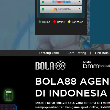
Online
Offline
Gangguan
Tentang kami
|
Cara Betting
|
Link Bola
Lisensi
BOLA88 AGEN
DI INDONESIA
dikenal sebagai situs yang pertama kali men
Bola88
mempopulerkan taruhan game sport online, Bola88